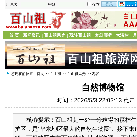
用户名：
密码：
保存
首 页
|
新闻资讯
|
百山祖风光
|
玩转百山祖
|
梦幻廊桥
|
大济村
|
月
您现在的位置：
首页
>>
百山祖
>>
百山祖风光
>> 内容
自然博物馆
时间：2026/5/3 22:03:13 点
核心提示：
百山祖是一处十分难得的森林生
护区，是“华东地区最大的自然生物圈”。接下来