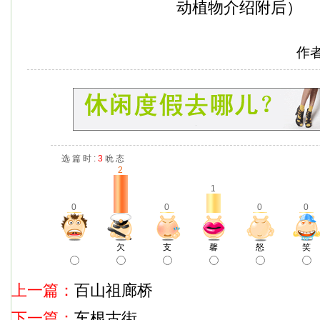
动植物介绍附后）
作
选 篇 时 :
3
吮 态
2
1
0
0
0
0
欠
支
馨
怒
笑
上一篇：
百山祖廊桥
下一篇：
车根古街