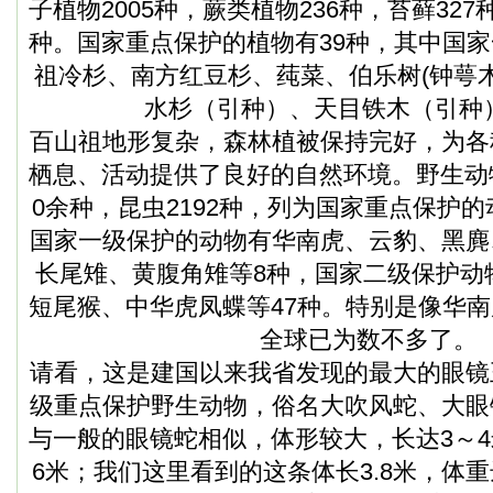
子植物2005种，蕨类植物236种，苔藓327
种。国家重点保护的植物有39种，其中国
祖
冷杉、南方红豆杉、莼菜、伯乐树(钟萼
水杉（引种）、天目铁木（引种
百山祖
地形复杂，森林植被保持完好，为各
栖息、活动提供了良好的自然环境。野生动
0余种，昆虫2192种，列为国家重点保护的
国家一级保护的动物有华南虎、云豹、黑麂
长尾雉、黄腹角雉等8种，国家二级保护动
短尾猴、中华虎凤蝶等47种。特别是像华
全球已为数不多了。
请看，这是建国以来我省发现的最大的眼镜
级重点保护野生动物，俗名大吹风蛇、大眼
与一般的眼镜蛇相似，体形较大，长达3～
6米；我们这里看到的这条体长3.8米，体重