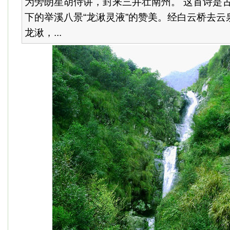
为旁朗星胡侍讲，封来三井壮南州。 这首诗是
下的举溪八景“龙湫灵液”的赞美。经白云桥去云
龙湫，...