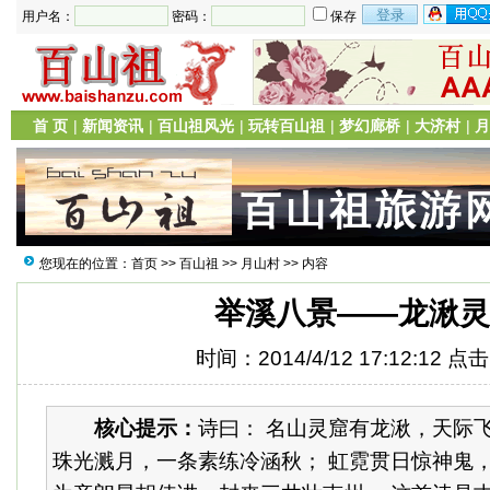
用户名：
密码：
保存
首 页
|
新闻资讯
|
百山祖风光
|
玩转百山祖
|
梦幻廊桥
|
大济村
|
月
您现在的位置：
首页
>>
百山祖
>>
月山村
>> 内容
举溪八景——龙湫灵
时间：2014/4/12 17:12:12 点
核心提示：
诗曰： 名山灵窟有龙湫，天际
珠光溅月，一条素练冷涵秋； 虹霓贯日惊神鬼