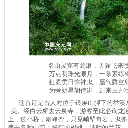
名山灵窟有龙湫，天际飞来
万点明珠光溅月，一条素练
虹霓贯日惊神鬼，蜃气腾空
为旁朗星胡侍讲，封来三井
这首诗是古人对位于银屏山脚下的举溪八
美。经白云桥去云泉寺，游客至此必询龙
上，过小桥，攀峰峦，只见峭壁奇岩，鬼斧
盛开各种山花：粉红的樱桃，清幽的兰花，