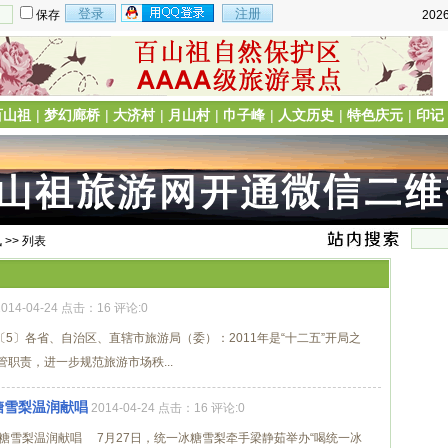
保存
202
百山祖
|
梦幻廊桥
|
大济村
|
月山村
|
巾子峰
|
人文历史
|
特色庆元
|
印记
讯
>> 列表
2014-04-24 点击：16 评论:0
2〔5〕各省、自治区、直辖市旅游局（委）：2011年是“十二五”开局之
职责，进一步规范旅游市场秩...
糖雪梨温润献唱
2014-04-24 点击：16 评论:0
冰糖雪梨温润献唱 7月27日，统一冰糖雪梨牵手梁静茹举办“喝统一冰