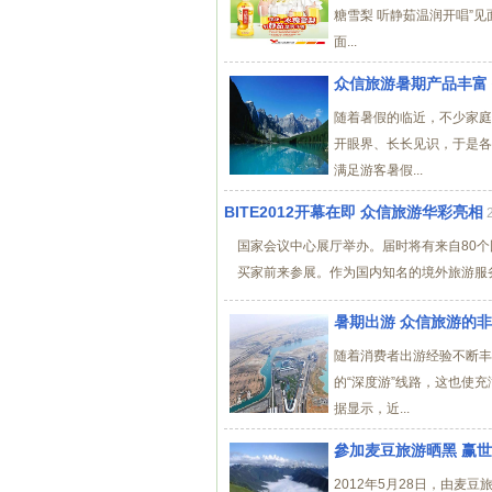
糖雪梨 听静茹温润开唱”
面...
众信旅游暑期产品丰富
随着暑假的临近，不少家庭
开眼界、长长见识，于是各
满足游客暑假...
BITE2012开幕在即 众信旅游华彩亮相
国家会议中心展厅举办。届时将有来自80个
买家前来参展。作为国内知名的境外旅游服务
暑期出游 众信旅游的
随着消费者出游经验不断丰
的“深度游”线路，这也使
据显示，近...
參加麦豆旅游晒黑 赢
2012年5月28日，由麦