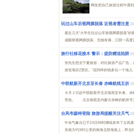
网友把自己旅游过程中遇到“
玩过山车后视网膜脱落 近视者需注意
2
最近几天“大学生玩过山车致视网膜脱落”
成眼睛视网膜脱落。无独有偶，江阴一高度近
旅行社移花接木 警示：提防赠送陷阱
2
张先生想去宁夏旅游，对比旅游产品广告，
游览项目Z景区。“花同样的钱多玩一个地儿，
中联航新开北京至长春 赤峰航线五折
2
８月２日起中联航新开北京南苑至长春、赤
亮色。 北京南苑至内蒙古赤峰的航班号为
台风韦森特登陆 旅游局提醒关注天气
2
中央气象台已于23日06时继续发布了台风黄
东南方约385公里的南海北部海面上，即北纬19.