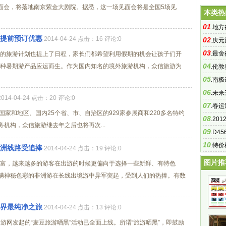
见面会，将落地南京紫金大剧院。据悉，这一场见面会将是全国5场见
本类热
01
.
地方
 提前预订优惠
2014-04-24 点击：16 评论:0
02
格证发
.
庆元
03
.
最舍
的旅游计划也提上了日程，家长们都希望利用假期的机会让孩子们开
04
种暑期游产品应运而生。作为国内知名的境外旅游机构，众信旅游为
.
伦敦
05
.
南极
06
.
未来
2014-04-24 点击：20 评论:0
07
.
春运
国家和地区、国内25个省、市、自治区的929家参展商和220多名特约
08
.
20
机构，众信旅游继去年之后也将再次...
09
.
D4
10
.
特价
非洲线路受追捧
2014-04-24 点击：19 评论:0
图片推
富，越来越多的游客在出游的时候更偏向于选择一些新鲜、有特色
充满神秘色彩的非洲游在长线出境游中异军突起，受到人们的热捧。有数
世界最纯净之旅
2014-04-24 点击：13 评论:0
豆旅游网发起的“麦豆旅游晒黑”活动已全面上线。所谓“旅游晒黑”，即鼓励