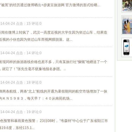
被黑”的经历通过微博晒出+@麦豆旅游网 官方微博的形式给晒...
014-04-24 点击：15 评论:0
的新闻在微博上转疯了，武汉一高度近视的大学生因为坐过山车，结果造
视的小伙也因为坐过山车而视网膜脱落。这...
014-04-24 点击：14 评论:0
发现同样的旅游路线价格也差不多，只有某旅行社“慷慨”地赠送了一个
就它了！”张先生毫不犹豫地报名参团。...
014-04-24 点击：18 评论:0
峰两条航线，两条“北上”航线的开通为暑假期间的航空市场增加了一抹
ＫＮ５９８３，每天早７：４０从南苑机场...
014-04-24 点击：19 评论:0
色预警和暴雨黄色预警： 23日08时， “韦森特”中心位于广东省阳江市
6度，东经115.1...