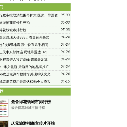
门
05-03
行政审批取消范围再扩大 医师、导游资
放取消？
05-03
旅游招商宣传片开拍
05-03
得花钱城市排行榜
04-24
奥运游现天价888万看奥运开幕式
04-24
连2次6级地震 震中位置几乎相同
04-24
三天中东部降温 局地降温达14℃
04-24
返程票进入预订高峰 错峰最划算
04-24
12中华文化游-旅游目的地品牌推广
04-24
566次进京列车故障车外现球状火光
04-15
机票退票费用最高达80%令人咋舌
荐
最舍得花钱城市排行榜
最舍得花钱城市排行榜
庆元旅游招商宣传片开拍