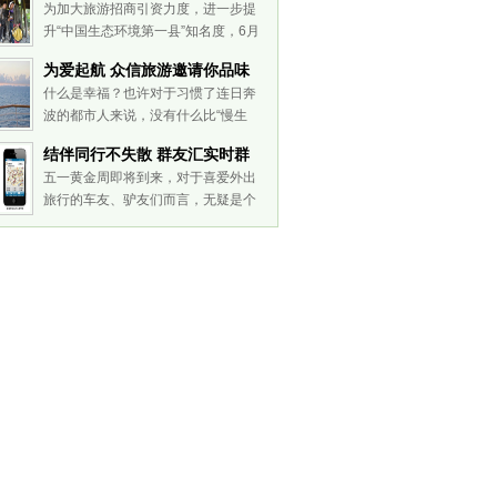
为加大旅游招商引资力度，进一步提
升“中国生态环境第一县”知名度，6月
4日，庆元旅游招商宣传片开拍。
为爱起航 众信旅游邀请你品味
宣传片将运用航拍、高速拍摄、转
慢生活
什么是幸福？也许对于习惯了连日奔
盘拍摄等手法，对百山祖景区、西洋
波的都市人来说，没有什么比“慢生
殿休闲旅游区、大济历史文化保护
活”更幸福的事了，它正在成为全球流
村、十
结伴同行不失散 群友汇实时群
行的健康生活态度。而邮轮游正承载
友地图
五一黄金周即将到来，对于喜爱外出
着恋人们对“慢生活”的期待。 因
旅行的车友、驴友们而言，无疑是个
为“慢”，所以我们有大把的时间可以
结伴出行的好机会，而在原本期待的
用来
旅途过程中，大家是否会碰到这样的
问题：几个好友相约或参加某驴友
会、车友会一同外出旅行，大家都各
自按预定路