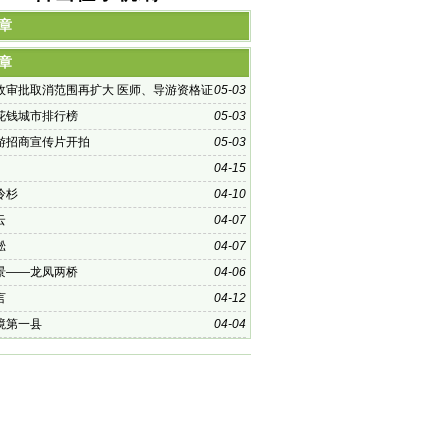
章
章
政审批取消范围再扩大 医师、导游资格证
05-03
消？
花钱城市排行榜
05-03
游招商宣传片开拍
05-03
04-15
冷杉
04-10
云
04-07
淞
04-07
景——龙凤两桥
04-06
言
04-12
境第一县
04-04