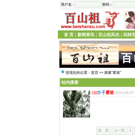
用户名：
密码：
首 页
|
新闻资讯
|
百山祖风光
|
玩转
您现在的位置：
首页
>> 搜索"雾淞"
站内搜索
巾子
雾淞
[顶]
2014-04-0
...
首 页
上一页
1