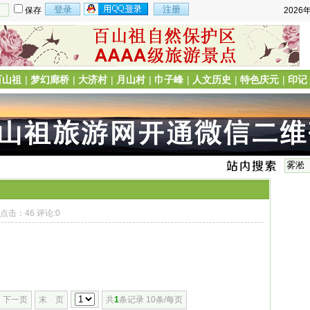
保存
2026
百山祖
|
梦幻廊桥
|
大济村
|
月山村
|
巾子峰
|
人文历史
|
特色庆元
|
印记
7 点击：46 评论:0
下一页
末 页
共
1
条记录 10条/每页