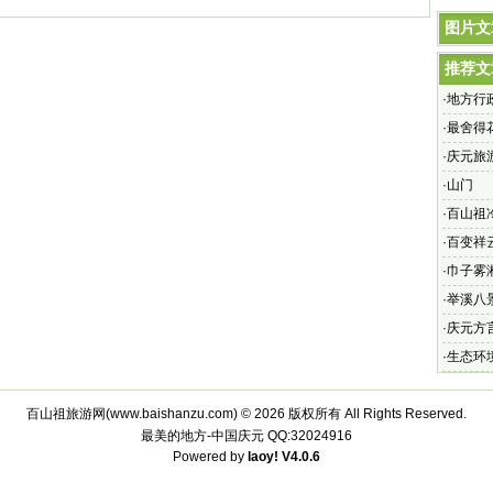
图片文
推荐文
·
地方行
发放取
·
最舍得
·
庆元旅
·
山门
·
百山祖
·
百变祥
·
巾子雾
·
举溪八
·
庆元方
·
生态环
百山祖旅游网(
www.baishanzu.com
) © 2026 版权所有 All Rights Reserved.
最美的地方-中国庆元
QQ:32024916
Powered by
laoy!
V4.0.6